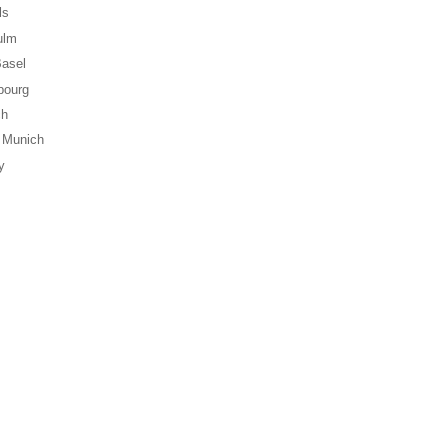
ls
ulm
Basel
bourg
ch
 Munich
y
s