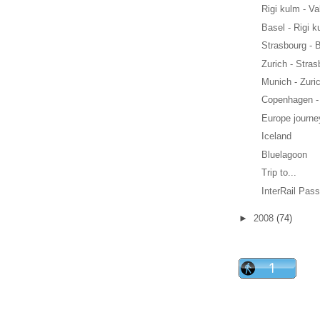
Rigi kulm - Va
Basel - Rigi k
Strasbourg - 
Zurich - Stras
Munich - Zuri
Copenhagen -
Europe journe
Iceland
Bluelagoon
Trip to...
InterRail Pas
►
2008
(74)