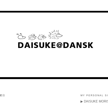
水曜日
MY PERSONAL S
▶ DAISUKE MORI