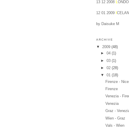
13 12 2008
L
ONDO
12 01 2009
I
CELA
by Daisuke
M
ARCHIVE
▼
2009
(48)
►
04
(1)
►
03
(1)
►
02
(28)
▼
01
(18)
Firenze - Nice
Firenze
Venezia - Fir
Venezia
Graz - Venezi
Wien - Graz
Vals - Wien