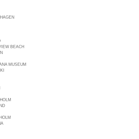
HAGEN
Ö
VIEW BEACH
N
IANA MUSEUM
KI
N
HOLM
ND
HOLM
NA